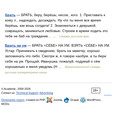
брать
— БРАТЬ, беру, берёшь; несов., кого. 1. Приставать к
кому л., надоедать, досаждать. Ну что ты меня все время
берёшь, как вошь солдата! 2. Знакомиться с девушкой;
совращать; заниматься любовью. Строем в армии ходить это
тебе не баб на гражданке… …
Словарь русского арго
Брать на ум
— БРАТЬ <СЕБЕ> НА УМ. ВЗЯТЬ <СЕБЕ> НА УМ.
Устар. Принимать к сведению, брать на заметку; хорошо
запоминать что либо. Смотри ж, я говорю наобум, а ты бери
себе на ум. Прощай, Иванушка; пожалуй, подумай о сём
хорошенько и меня уведомь (Н …
Фразеологический словарь
русского литературного языка
© Academic, 2000-2026
18+
Contact us:
Technical Support
,
Advertising
Dictionaries export
, created on PHP,
Joomla,
Drupal,
WordPress,
MODx.