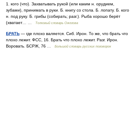
1. кого (что). Захватывать рукой (или каким н. орудием,
зубами), принимать в руки. Б. книгу со стола. Б. лопату. Б. кого
н. под руку. Б. грибы (собирать; разг.). Рыба хорошо берёт
(хватает… …
Толковый словарь Ожегова
БРАТЬ
— где плохо валяется. Сиб. Ирон. То же, что брать что
плохо лежит. ФСС, 16. Брать что плохо лежит. Разг. Ирон.
Воровать. БСРЖ, 76 …
Большой словарь русских поговорок