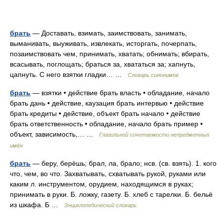
брать
— Доставать, взимать, заимствовать, занимать,
выманивать, выуживать, извлекать, исторгать, почерпать,
позаимствовать чем, принимать, хватать; обнимать; вбирать,
всасывать, поглощать; браться за, хвататься за; хапнуть,
цапнуть. С него взятки гладки… …
Словарь синонимов
брать
— взятки • действие брать власть • обладание, начало
брать дань • действие, каузация брать интервью • действие
брать кредиты • действие, объект брать начало • действие
брать ответственность • обладание, начало брать пример •
объект, зависимость,… …
Глагольной сочетаемости непредметных
имён
брать
— беру, берёшь; брал, ла, брало; нсв. (св. взять). 1. кого
что, чем, во что. Захватывать, схватывать рукой, руками или
каким л. инструментом, орудием, находящимся в руках;
принимать в руки. Б. ложку, газету. Б. хлеб с тарелки. Б. бельё
из шкафа. Б …
Энциклопедический словарь