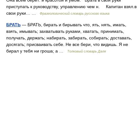
Она всем берет: и красотой и умом. Брать в свои руки
приступать к руководству, управлению чем н. Капитан взял.в
свои руки… …
Фразеологический словарь русского языка
БРАТЬ
— БРАТЬ, бирать и бирывать что, ять, нять, имать,
взять, имывать; захватывать руками, хватать, принимать,
получать, держать; набирать, забирать, собирать; доставать,
досягать; присваивать себе. Не все бери, что видишь. Я не
бирал у тебя ни гроша; а …
Толковый словарь Даля