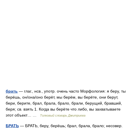
брать
— глаг., нсв., употр. очень часто Морфология: я беру, ты
берёшь, он/она/оно берёт, мы берём, вы берёте, они берут,
бери, берите, брал, брала, брало, брали, берущий, бравший,
беря; св. взять 1. Когда вы берёте что либо, вы захватываете
этот объект… …
Толковый словарь Дмитриева
БРАТЬ
— БРАТЬ, беру, берёшь; брал, брала, брало; несовер.